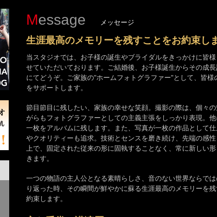
Message
メッセージ
生涯最高のメモリーを残すことをお約束し
当スタジオでは、お子様の誕生やブライダルをきっかけに皆様
せていただいております。ご結婚後、お子様誕生からその成長
にてどうぞ。ご家族の"ホームフォトグラファー"として、皆様
をサポートします。
節目節目に残したい、家族の幸せな笑顔。撮影の際は、個々の
がらもフォトグラファーとしての主義主張をしっかり表現。他
一枚をアルバムに残します。また、写真が一枚の作品として仕
やクオリティーも追求。技術とセンスを磨き続け、先端の感性
上で、固定された従来の形に固執することなく、常に新しい形
きます。
一つの物語の主人公となる素晴らしさ、音のない世界ならでは
り返った時、その瞬間が鮮やかに蘇る生涯最高のメモリーを残
約束します。