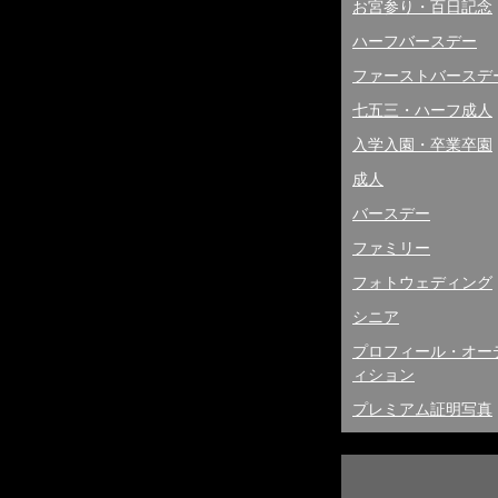
お宮参り・百日記念
ハーフバースデー
ファーストバースデ
七五三・ハーフ成人
入学入園・卒業卒園
成人
バースデー
ファミリー
フォトウェディング
シニア
プロフィール・オー
ィション
プレミアム証明写真