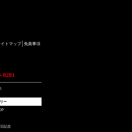
サイトマップ
免責事項
4-0281
.
リー
OP
百日記念