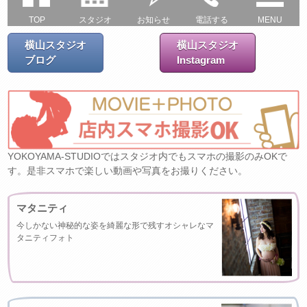
TOP
スタジオ
お知らせ
電話する
MENU
横山スタジオ
横山スタジオ
ブログ
Instagram
YOKOYAMA-STUDIOではスタジオ内でもスマホの撮影のみOKで
す。是非スマホで楽しい動画や写真をお撮りください。
マタニティ
今しかない神秘的な姿を綺麗な形で残すオシャレなマ
タニティフォト